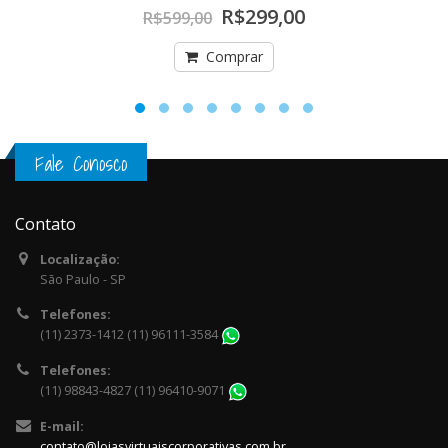
R$299,00
R$599,00
Comprar
Fale Conosco
Contato
Localização:
São Paulo - SP
Telefones:
(11) 2373-1412 (11) 96111-3584
Telefones:
(11) 98843-4827 (11) 96410-9071
E-mail:
contato@lojasvirtuaiscorporativas.com.br